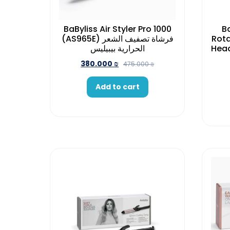
BaByliss Air Styler Pro 1000
Ba
(AS965E) فرشاة تصفيف الشعر
Rota
Heads (
الحرارية بيبيليس
380.000
₪
475.000
₪
Add to cart