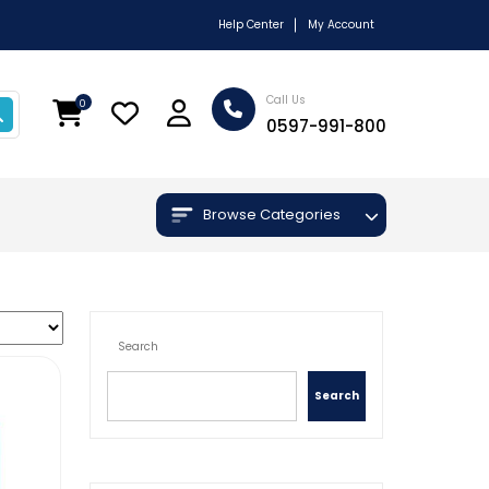
Help Center
My Account
Call Us
0
0597-991-800
Browse Categories
Search
Search