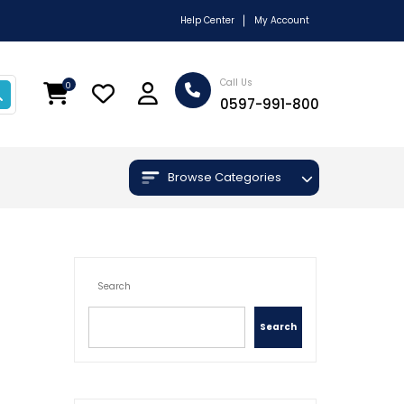
Help Center
My Account
Call Us
0
0597-991-800
Browse Categories
Search
Search