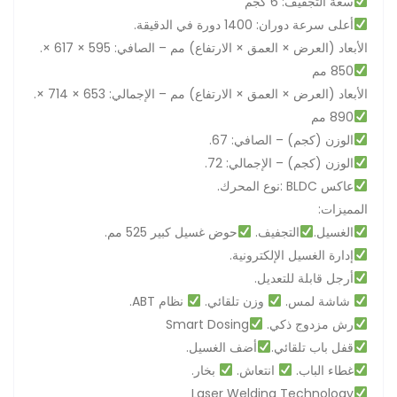
سعة التجفيف: 6 كجم
.أعلى سرعة دوران: 1400 دورة في الدقيقة
.الأبعاد (العرض × العمق × الارتفاع) مم – الصافي: 595 × 617 ×
850 مم
.الأبعاد (العرض × العمق × الارتفاع) مم – الإجمالي: 653 × 714 ×
890 مم
.الوزن (كجم) – الصافي: 67
.الوزن (كجم) – الإجمالي: 72
.نوع المحرك: BLDC عاكس
:المميزات
.الغسيل.
التجفيف.
حوض غسيل كبير 525 مم
.إدارة الغسيل الإلكترونية
.أرجل قابلة للتعديل
نظام
.ABT شاشة لمس.
وزن تلقائي.
Smart Dosing
.رش مزدوج ذكي
.قفل باب تلقائي.
أضف الغسيل
.غطاء الباب.
انتعاش.
بخار
Laser Welding Technology