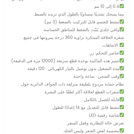
0.4 إلى 10 مم
.مما يمنحك تشذيبًا متساويًا بالطول الذي تريده بالضبط
.مشط للجسم قابل للتركيب بالضغط (3 مم)
.واقي جلدي يُثبّت بالضغط للمناطق الحساسة
.شفرة الحلاقة المبتكرة بزاوية 360 درجة بمرونتها في جميع
الاتجاهات
.عناصر التحكم: زر
.تتميز هذه الماكينة بوحدة قطع سريعة (12000 مرة في الدقيقة)
.مدة التشغيل بدون توصيل بالتيار الكهربائي : 120 دقيقة
.وقت الشحن : ساعة واحدة
.نظام حماية مزدوج بلطبقة منزلقة ذات الحواف الدائرية حول
شفرات القطع لحلاقة أكثر لطفًا على البشرة
.قابلة للغسل بالكامل
مشط قابل للتعديل مع 14 إعدادًا للطول
LED شاشة رقمية
.تعرض حالة البطارية وقفل السفر
.مصممة لقص الشعر وليس الجلد