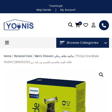
Younis.ps
Help Center
My Account
0
Browse Categories
/ Philips One Blade
Men's Shavers ماكينة حلاقة رجالي
/
Personal Care
/
Home
Pro360 (QP6550/15) حلاقة الوجه والجسم فيليبس ون بليد برو