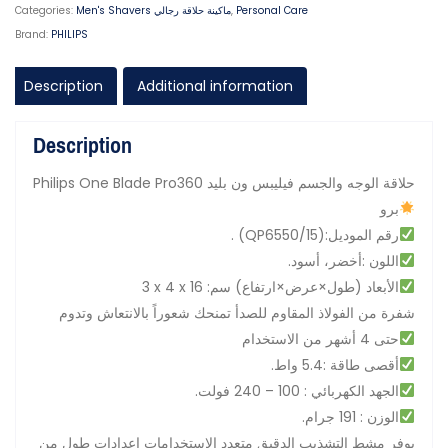
Personal Care
,
Men's Shavers ماكينة حلاقة رجالي
Categories:
Brand:
PHILIPS
Description
Additional information
Description
Philips One Blade Pro360 حلاقة الوجه والجسم فيليبس ون بليد
برو
. (QP6550/15):رقم الموديل
.اللون :أخضر، أسود
3 x 4 x 16 :الأبعاد (طول×عرض×ارتفاع) سم
شفرة من الفولاذ المقاوم للصدأ تمنحك شعوراً بالانتعاش وتدوم
حتى 4 أشهر من الاستخدام
.أقصى طاقة :5.4 واط
.الجهد الكهربائي : 100 – 240 فولت
.الوزن : 191 جرام
يوفر مشط التشذيب الدقيق متعدد الاستخدامات إعدادات طول من