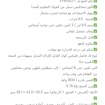
.EY801D27: رقم الموديل
.اللون:ستانليس ستيل من الفولاذ المقاوم للصدأ
.سهل الاستخدام مع شاشة لمس ديجيتال
.السعة : 6.5 لترات
.سعة 6.5 لتر / 2 كجم، تكفي حتى ثمانية أشخاص
.إيقاف تشغيل تلقائي
.قابل للبرمجة
.مقاوم للبقع
.تحكم في درجة الحرارة مع مؤقت
يُتيح لك فاصل فليكس كوك القابل للإزالة التبديل بسهولة من السعة
الكبيرة جدًا
.التي تكفي حتى 8 أشخاص – إلى منطقتين لطهي نوعين مختلفين
من الطعام في وقت واحد
.أقصى قدرة | 1830 واط
. 5.75 kg :وزن المنتج
.الأبعاد (العرض × العمق × الارتفاع) سم: 30.3 ×43.2 × 36.1 سم
.الاستخدامات : الخبز، الشوي، تجفيف، أعادة تسخين، تحميص