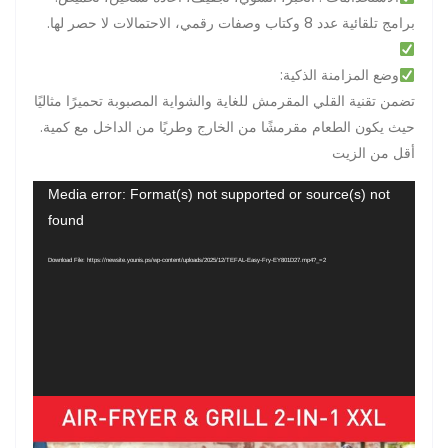
.برامج تلقائية عدد 8 وكتاب وصفات رقمي، الاحتمالات لا حصر لها
:وضع المزامنة الذكية
تضمن تقنية القلي المقرمش للغاية والشواية المصبوبة تحميرًا مثاليًا
.حيث يكون الطعام مقرمشًا من الخارج وطريًا من الداخل مع كمية
أقل من الزيت
Video
Media error: Format(s) not supported or source(s) not
Player
found
Download File: https://newsite.younis.ps/wp-content/uploads/2025/12/TEFAL-Easy-Fry-EY801D27.mp4?_=2